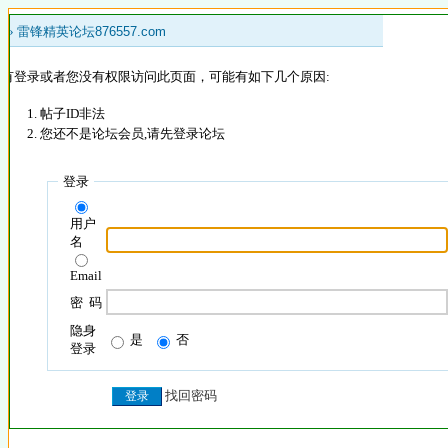
 »
雷锋精英论坛876557.com
没有登录或者您没有权限访问此页面，可能有如下几个原因:
帖子ID非法
您还不是论坛会员,请先登录论坛
登录
用户
名
Email
密 码
隐身
是
否
登录
找回密码