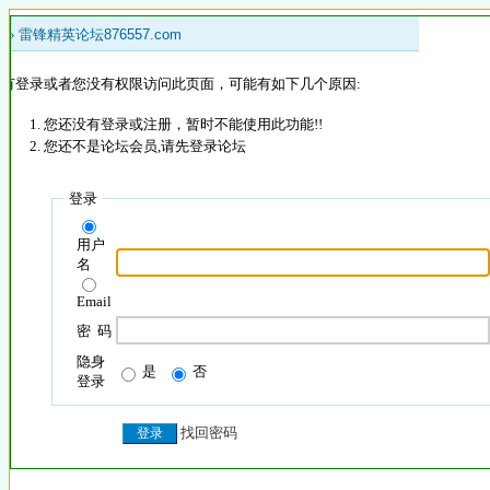
 »
雷锋精英论坛876557.com
没有登录或者您没有权限访问此页面，可能有如下几个原因:
您还没有登录或注册，暂时不能使用此功能!!
您还不是论坛会员,请先登录论坛
登录
用户
名
Email
密 码
隐身
是
否
登录
找回密码